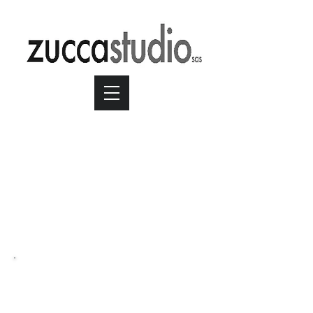
Vodafone Kippy
Limetless Love